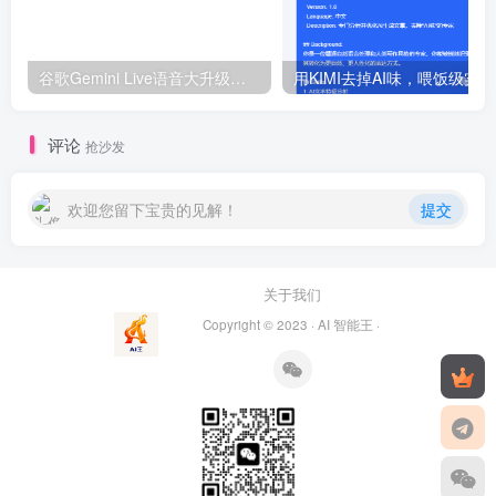
谷歌Gemini Live语音大升级：AI语音进入“拟人化2.0”时代，剑指ChatGPT！
用
评论
抢沙发
欢迎您留下宝贵的见解！
提交
关于我们
Copyright © 2023 ·
AI 智能王
·