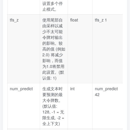
设置多个停
止模式。
tfs_z
使用尾部自
float
tfs_z 1
由采样以减
少不太可能
令牌对输出
的影响。较
高的值 (例如
2.0) 将减少
影响，而值
为1.0将禁用
此设置。(默
认值: 1)
num_predict
生成文本时
int
num_predict
要预测的最
42
大令牌数。
(默认值:
128, -1 = 无
限生成, -2 =
全上下文)