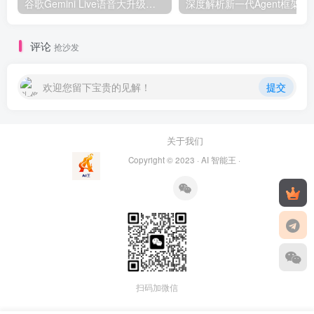
谷歌Gemini Live语音大升级：AI语音进入“拟人化2.0”时代，剑指ChatGPT！
深度解析新一代A
评论
抢沙发
欢迎您留下宝贵的见解！
提交
关于我们
Copyright © 2023 ·
AI 智能王
·
扫码加微信