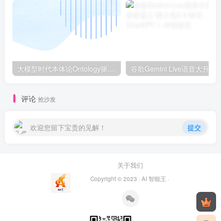
大模型时代本体论Ontology驱动的AI知识引擎助力企业智能决策系统的未来进化-一篇献给企业董事会和CIO的深度思考(第一篇)
谷歌Gemini Live语音大升级：AI语音进入“拟人化2.0
评论
抢沙发
欢迎您留下宝贵的见解！
提交
关于我们
Copyright © 2023 ·
AI 智能王
·