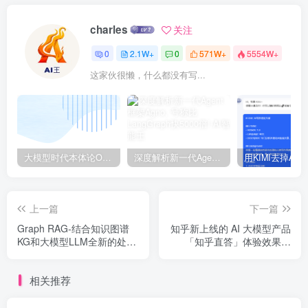
charles
关注
0
2.1W+
0
571W+
5554W+
这家伙很懒，什么都没有写...
大模型时代本体论Ontology驱动的AI知识引擎助力企业智能决策系统的未来进化-一篇献给企业董事会和CIO的深度思考(第一篇)
深度解析新一代Agent框架Agno, 号称比LangGraph快5000倍!
上一篇
下一篇
Graph RAG-结合知识图谱
知乎新上线的 AI 大模型产品
KG和大模型LLM全新的处理
「知乎直答」体验效果如
全局性感知意图任务的方法
何？
相关推荐