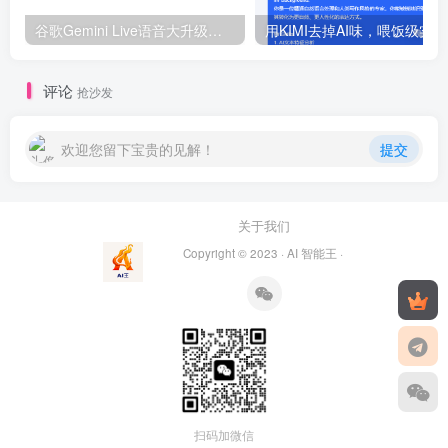
谷歌Gemini Live语音大升级：AI语音进入“拟人化2.0”时代，剑指ChatGPT！
用
评论
抢沙发
欢迎您留下宝贵的见解！
提交
关于我们
Copyright © 2023 ·
AI 智能王
·
扫码加微信