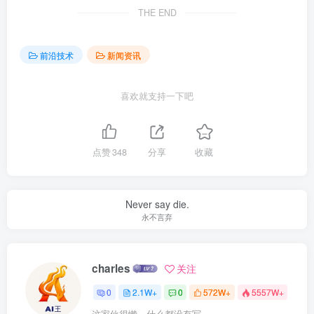
THE END
前沿技术
新闻资讯
喜欢就支持一下吧
点赞
348
分享
收藏
Never say die.
永不言弃
charles
关注
0
2.1W+
0
572W+
5557W+