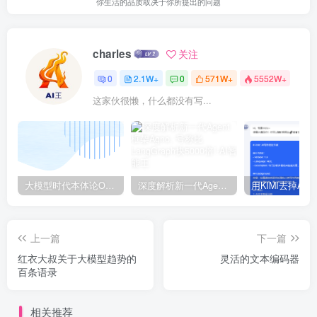
你生活的品质取决于你所提出的问题
charles
关注
0
2.1W+
0
571W+
5552W+
这家伙很懒，什么都没有写...
大模型时代本体论Ontology驱动的AI知识引擎助力企业智能决策系统的未来进化-一篇献给企业董事会和CIO的深度思考(第一篇)
深度解析新一代Agent框架Agno, 号称比LangGraph快5000倍!
上一篇
下一篇
红衣大叔关于大模型趋势的
灵活的文本编码器
百条语录
相关推荐