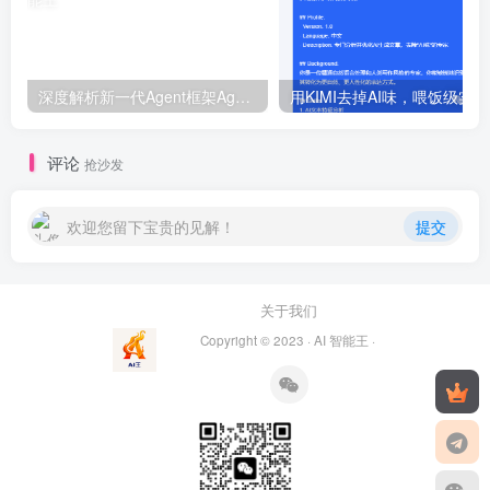
深度解析新一代Agent框架Agno, 号称比LangGraph快5000倍!
用
评论
抢沙发
欢迎您留下宝贵的见解！
提交
关于我们
Copyright © 2023 ·
AI 智能王
·