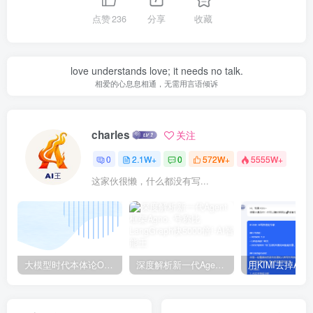
点赞
236
分享
收藏
love understands love; it needs no talk.
相爱的心息息相通，无需用言语倾诉
charles
关注
0
2.1W+
0
572W+
5555W+
这家伙很懒，什么都没有写...
大模型时代本体论Ontology驱动的AI知识引擎助力企业智能决策系统的未来进化-一篇献给企业董事会和CIO的深度思考(第一篇)
深度解析新一代Agent框架Agno, 号称比LangGraph快5000倍!