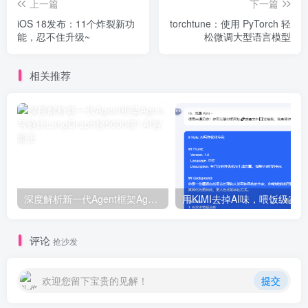
上一篇
下一篇
iOS 18发布：11个炸裂新功
torchtune：使用 PyTorch 轻
能，忍不住升级~
松微调大型语言模型
相关推荐
深度解析新一代Agent框架Agno, 号称比LangGraph快5000倍!
用
评论
抢沙发
欢迎您留下宝贵的见解！
提交