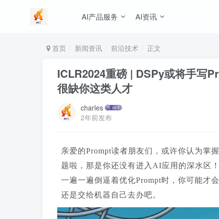
AI产品服务
AI资讯
首页
新闻资讯
前沿技术
正文
ICLR2024重磅 | DSPy或将
很缺你这类人才
charles
2年前发布
亲爱的
Prompt
读者朋友们
，
或许你认为掌
题啦，
那是你还没有进入
AI应用的深水区
一遍一遍
倒逼
着优化
Pr
ompt
时，你可能才
还是交给机器自己去办吧
。