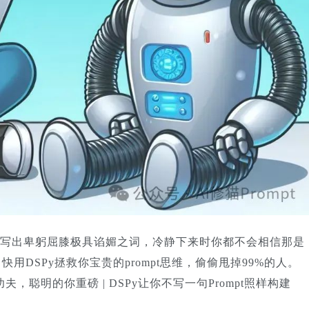
写出卑躬屈膝极具谄媚之词，冷静下来时你都不会相信那是
快用DSPy拯救你宝贵的prompt思维，偷偷甩掉99%的人。
，聪明的你重磅 | DSPy让你不写一句Prompt照样构建