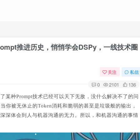
手写Prompt推进历史，悄悄学会DSPy，一线技术圈
关注
私信
0
2101
136
握了某种
Prompt技术已经可以
天下无敌
，没什么
解决
不了的问
！当你
被
无休止的
Token消耗和脆弱的甚至是垃圾般的输出，
会深深体会到
人与机器沟通
的无
力
。
所以，和机器沟通的事情