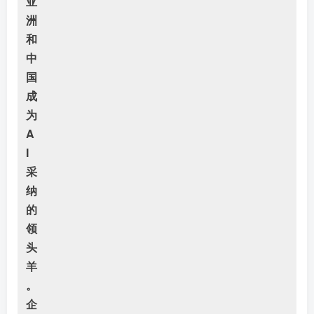
亚
洲
和
中
国
成
为
A
I
采
纳
的
领
头
羊
。
企