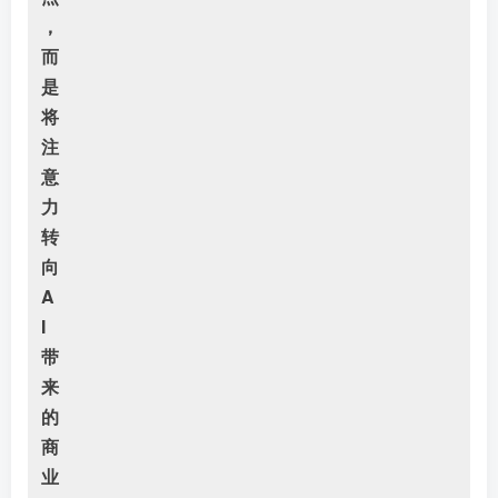
，
而
是
将
注
意
力
转
向
A
I
带
来
的
商
业