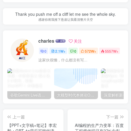
Thank you push me off a cliff let me see the whole sky.
感谢你将我推下悬崖让我看清整片天空
charles
关注
0
2.1W+
0
572W+
5557W+
这家伙很懒，什么都没有写...
谷歌Gemini Live语音大升级：AI语音进入“拟人化2.0”时代，剑指ChatGPT！
大模型时代本体论Ontology驱动的AI知识引擎助力企业智能决策系统的未来进化-一篇献给企业董事会和CIO的深度思考(第一篇)
上一篇
下一篇
【PPT+文字稿+笔记】李宏
AI编程的生产力变革：百度
毅：GPT-4o背后可能的语音
工程师代码已有27%由AI完