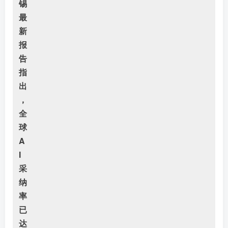
锡
最
新
报
告
指
出
，
全
球
A
I
采
纳
率
已
达