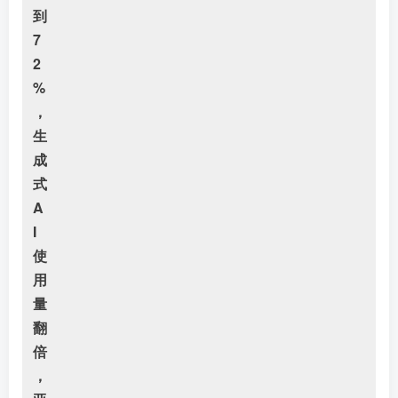
到
7
2
%
，
生
成
式
A
I
使
用
量
翻
倍
，