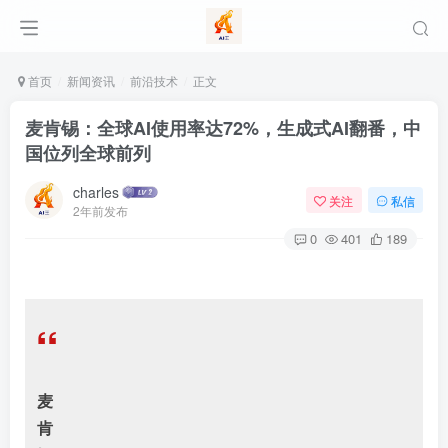
首页
新闻资讯
前沿技术
正文
麦肯锡：全球AI使用率达72%，生成式AI翻番，中
国位列全球前列
charles
关注
私信
2年前发布
0
401
189
“
麦
肯