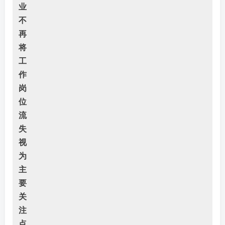
业
不
再
将
工
作
岗
位
流
失
视
为
主
要
关
注
点