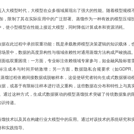
迈入大模型时代，大模型在众多领域展现出了强大的性能。随着模型规模
加，限制了其在实际应用中的广泛部署。蒸馏作为一种有效的模型压缩
中，使小型模型在性能上接近大模型，同时降低计算成本和资源消耗。
数据在此过程中承担双重功能：既是承载教师模型决策逻辑的知识载体，
用场景中，数据的高度异构性与领域依赖性对通用蒸馏方法构成严峻挑战
据面临双重困境：一方面，专业标注依赖领域专家参与，如金融风险标签
标注成本与时间开销激增；另一方面，数据隐私合规要求（如GDPR
使蒸馏过程依赖间接数据或脱敏样本，这促使研究者转向生成式数据驱动
数据，或基于有限标注样本进行语义重构，这些数据在分布和特性上与真
。通过这种方式，生成式数据驱动的模型蒸馏技术突破了传统数据集的
知识传递。
蒸馏技术以及其在构建行业大模型中的应用。通过对该技术的系统研究和
持和实践指导。