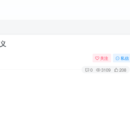
含义
关注
私信
0
3109
208