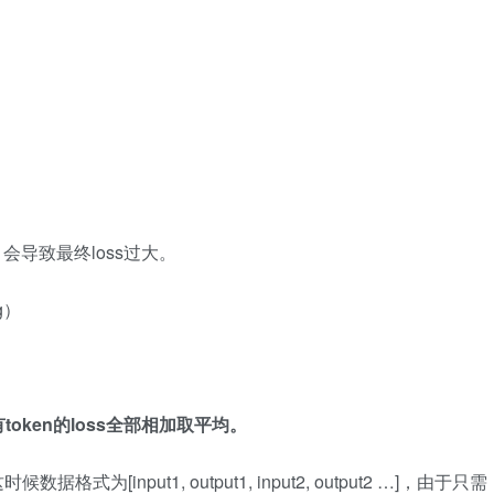
会导致最终loss过大。
g）
token的loss全部相加取平均。
为[input1, output1, input2, output2 …]，由于只需