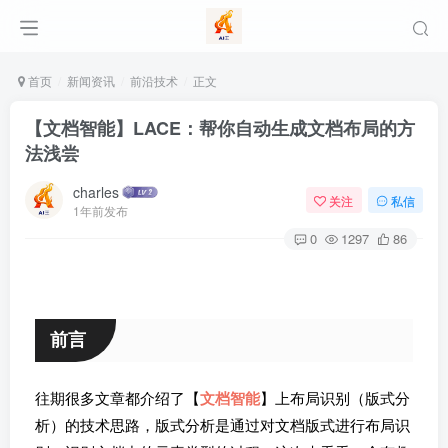
首页
新闻资讯
前沿技术
正文
【文档智能】LACE：帮你自动生成文档布局的方
法浅尝
charles
关注
私信
1年前发布
0
1297
86
前言
往期很多文章都介绍了【
文档智能
】上布局识别（版式分
析）的技术思路，版式分析是通过对文档版式进行布局识