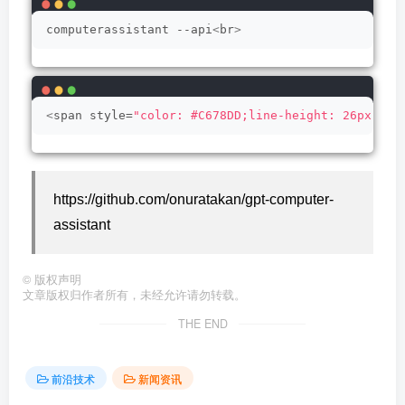
computerassistant --api
<
br
>
<
span style=
"color: #C678DD;line-height: 26px;"
>
f
https://github.com/onuratakan/gpt-computer-
assistant
©
版权声明
文章版权归作者所有，未经允许请勿转载。
THE END
前沿技术
新闻资讯