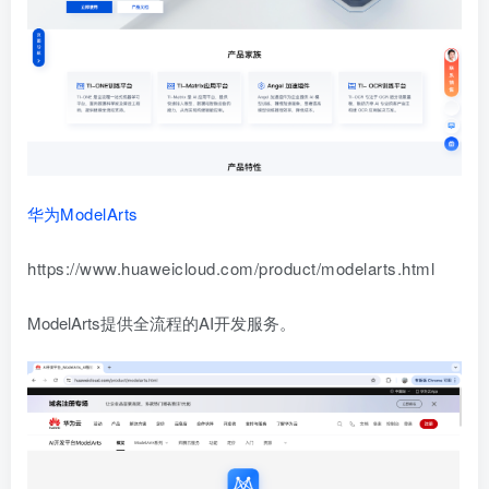
华为
ModelArts
https://www.huaweicloud.com/product/modelarts.html
ModelArts提供全流程的AI开发服务。