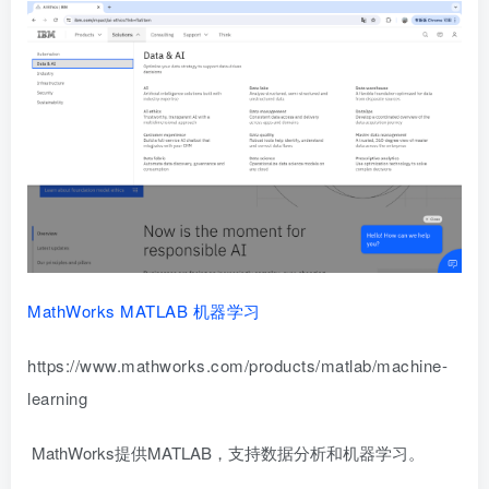
MathWorks MATLAB 机器学习
https://www.mathworks.com/products/matlab/machine-
learning
MathWorks提供MATLAB，支持数据分析和机器学习。