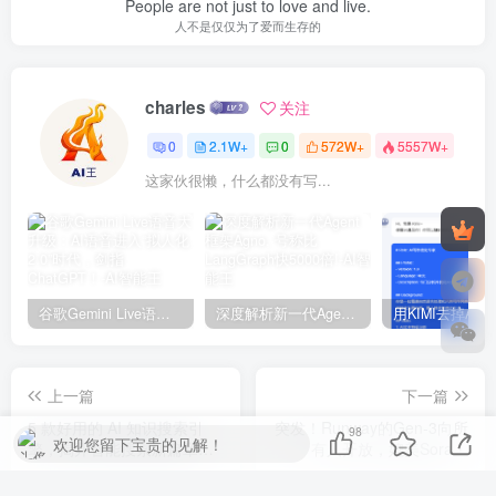
People are not just to love and live.
人不是仅仅为了爱而生存的
charles
关注
0
2.1W+
0
572W+
5557W+
这家伙很懒，什么都没有写...
谷歌Gemini Live语音大升级：AI语音进入“拟人化2.0”时代，剑指ChatGPT！
深度解析新一代Agent框架Agno, 号称比LangGraph快5000倍!
上一篇
下一篇
5 款好用的 AI 知识搜索引
突发！Runway的Gen-3向所
98
欢迎您留下宝贵的见解！
擎，揭开智能搜索新篇章丨
有人开放，媲美Sora！
AI 情报局