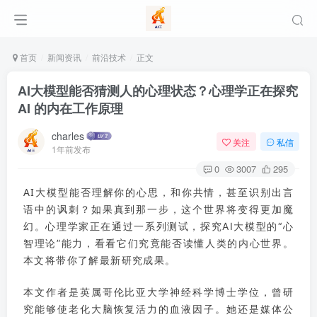
首页
新闻资讯
前沿技术
正文
AI大模型能否猜测人的心理状态？心理学正在探究
AI 的内在工作原理
charles
关注
私信
1年前发布
0
3007
295
AI大模型能否理解你的心思，和你共情，甚至识别出言
语中的讽刺？如果真到那一步，这个世界将变得更加魔
幻。
心理学家正在
通过一系列测试，探究AI大模型的
“心
智理论”能力，看看它们究竟能否读懂人类的内心世界。
本文将带你了解最新研究成果。
本文作者是
英属哥伦比亚大学神经科学博士学位，曾
研
究能够使老化大脑恢复活力的血液因子。
她还是媒体公