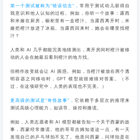
第一个测试被称为“错误信念”，
常用于测试幼儿获得自
我意识和他人认知的过程。例如，你听一个故事：露西
和米娅在厨房，橱柜里有一盒橙汁。当露西离开时，米
娅把橙汁放进了冰箱。当露西回来时，她会在哪里找橙
汁？
人类和 AI 几乎都能完美地猜测出，离开房间时橙汁被移
动的人会在她最后看到橙汁的地方找。
但稍作改变就会让 AI 困惑。例如，当橙汁被放在两个透
明容器之间移动时，GPT 模型就很难猜对答案。（不
过，在这项研究中，人类的表现也不完美。）
更高级的测试是“奇怪故事”，
它依赖于多层次的推理来
测试高级心理能力，如误导、操控和撒谎。
例如，人类志愿者和 AI 模型都被告知一个关于西蒙的故
事，西蒙经常撒谎。他的哥哥吉姆知道这一点，有一天
发现自己的乒乓球拍不见了。他质问西蒙，问球拍是在