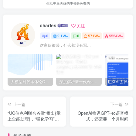
生活中最美好的事都是免费的
charles
关注
0
2.1W+
0
571W+
5554W+
这家伙很懒，什么都没有写...
大模型时代本体论Ontology驱动的AI知识引擎助力企业智能决策系统的未来进化-一篇献给企业董事会和CIO的深度思考(第一篇)
深度解析新一代Agent框架Agno, 号称比LangGraph快5000倍!
上一篇
下一篇
“UC伯克利联合谷歌”推出{掌
OpenAI推迟GPT-4o语音模
上全能助理}，“强化学习”赋
式，还需要一个月时间
能手机端Agent，效果直接炸
裂！
相关推荐