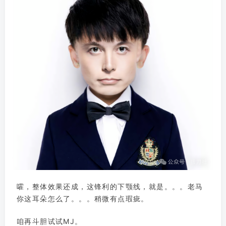
嚯，整体效果还成，这锋利的下颚线，就是。。。老马
你这耳朵怎么了。。。稍微有点瑕疵。
咱再斗胆试试MJ。