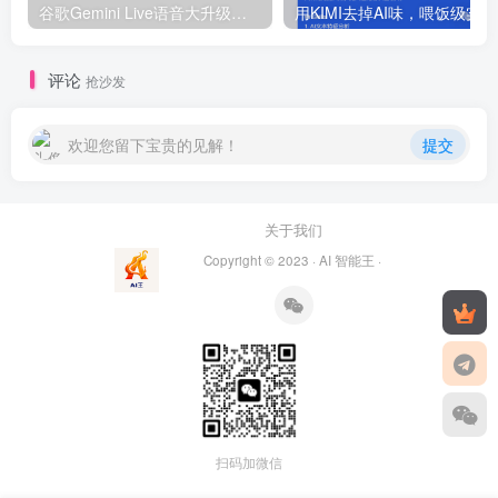
谷歌Gemini Live语音大升级：AI语音进入“拟人化2.0”时代，剑指ChatGPT！
用
评论
抢沙发
欢迎您留下宝贵的见解！
提交
关于我们
Copyright © 2023 ·
AI 智能王
·
扫码加微信