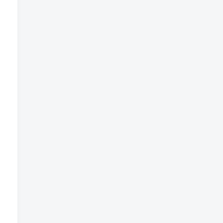
自
裁
视
建