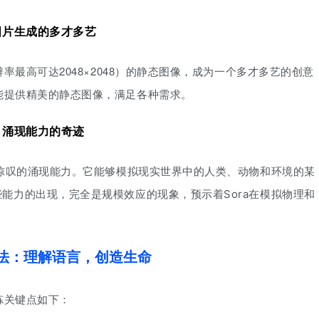
图片生成的多才多艺
率最高可达2048×2048）的静
态图像，成为一个多才多艺的创意
都能提供精美的静态图像，满足各种需求。
涌现能力的奇迹
惊叹的涌现能力。
它能够模拟现实世界中的人类、动物和环境的某
些能力的出现，完全是规模效应的现象，预示着Sora在模拟物理和
魔法：理解语言，创造生命
炼关键点如下：