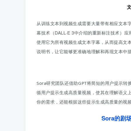
从训练文本到视频生成需要大量带有相应文本字幕的
幕技术（
DALL·E 3中介绍的重新标注技术）
应
使用它为所有视频生成文本字幕，从而提高文
说明书，让它能够更准确地理解和再现文本中
Sora研究团队还借助GPT将简短的用户提示转
循用户提示生成高质量视频，
使其在理解语义
你的需求，还能根据这些提示生成高质量的视
Sora的