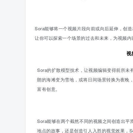
Sora能够将一个视频片段向前或向后延伸，创
让你可以探索一个场景的过去和未来，为视频内
视
Sora的扩散模型技术，让视频编辑变得前所未
朗的海滩变为雪地，或将日间场景转换为夜晚
富有创意。
Sora能够在两个截然不同的视频之间创造出
地点的故事，还是创造引人入胜的视觉效果，S