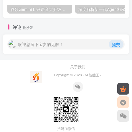
谷歌Gemini Live语音大升级：AI语音进入“拟人化2.0”时代，剑指ChatGPT！
深度解析新一代A
评论
抢沙发
欢迎您留下宝贵的见解！
提交
关于我们
Copyright © 2023 ·
AI 智能王
·
扫码加微信