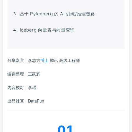
3.
基于 PyIceberg 的 AI 训练/推理链路
4.
Iceberg 向量表与向量查询
分享嘉宾｜
李志方
博士
腾讯
高级工程师
编辑整理｜王跃辉
内容校对｜李瑶
出品社区｜
DataFun
01