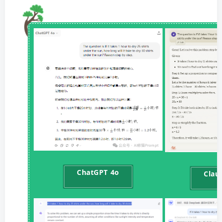
ChatGPT 4o
Clau