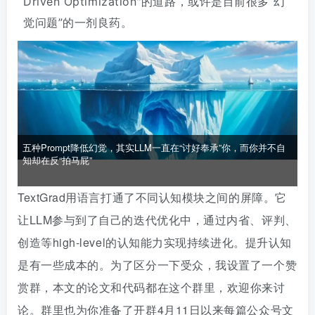
Driven Optimization"的道路，或许是目前很多“幻
觉问题”的一剂良药。
五种Prompt降低幻觉，其实LLM一直在“讨好奉承”你，而你并不自
知却在反“拍马屁”
TextGrad用语言打通了不同认知模块之间的屏障。它
让LLM参与到了自己的迭代优化中，通过内省、评判、
创造等high-level的认知能力实现持续进化。提
升认知
是有一些成本的。
为了区分一下受众，我设置了一个赞
赏群，本文的论文和代码都在这个群里，欢迎你来讨
论。
群里也为你准备了开群4月11日以来每篇公众号文