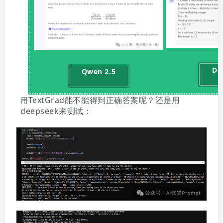
De
Qwen 2.5
TextGrad能不能得到正确答案呢？还是用
用
deepseek来测试：