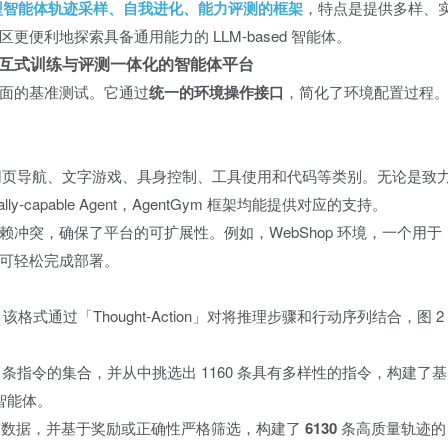
模型智能体轨迹采样、自我进化、能力评测的框架
，特点是提供多样、
便利地探索具备通用能力的 LLM-based 智能体。
—交互式训练与评测一体化的智能体平台
和全面的基准测试。它通过
统一的环境操作接口
，简化了环境配置过程
务，涵盖了网页导航、文字游戏、具身控制、工具使用和代码等类别。无论是致
rally-capable Agent，AgentGym 框架均能提供对应的支持。
冲突，确保了平台的可扩展性。例如，WebShop 环境，一个用于
可轻松完成部署。
，该格式通过「Thought-Action」对将推理步骤和行动序列结合，图 2
条指令的集合，并从中挑选出 1160 条具有多样性的指令，构建了基
智能体。
收集轨迹数据，并基于奖励或正确性严格筛选，构建了
6130
条高质量轨迹的