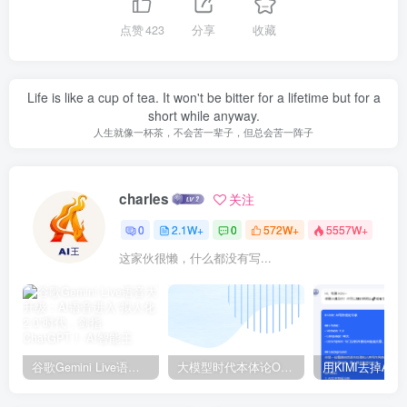
点赞
423
分享
收藏
Life is like a cup of tea. It won't be bitter for a lifetime but for a
short while anyway.
人生就像一杯茶，不会苦一辈子，但总会苦一阵子
charles
关注
0
2.1W+
0
572W+
5557W+
这家伙很懒，什么都没有写...
谷歌Gemini Live语音大升级：AI语音进入“拟人化2.0”时代，剑指ChatGPT！
大模型时代本体论Ontology驱动的AI知识引擎助力企业智能决策系统的未来进化-一篇献给企业董事会和CIO的深度思考(第一篇)