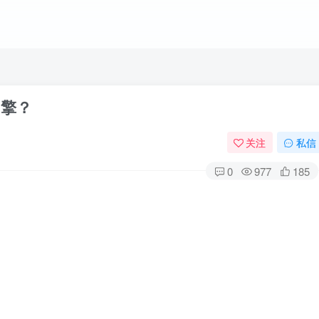
引擎？
关注
私信
0
977
185