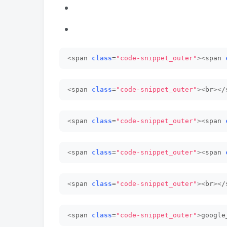
<
span 
class
=
"code-snippet_outer"
><
span 
<
span 
class
=
"code-snippet_outer"
><
br
><
/
<
span 
class
=
"code-snippet_outer"
><
span 
<
span 
class
=
"code-snippet_outer"
><
span 
<
span 
class
=
"code-snippet_outer"
><
br
><
/
<
span 
class
=
"code-snippet_outer"
>
google