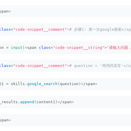
span
>
class
=
"code-snippet__comment"
># 步骤1: 第一次google搜索</spa
on = 
input
(<
span 
class
=
"code-snippet__string"
>
'请输入问题，
class
=
"code-snippet__comment"
># question = '周鸿祎卖车'</sp
t1 = skills.
google_search
(
question
)<
/span
>
_results.
append
(
content1
)<
/span
>
span
>