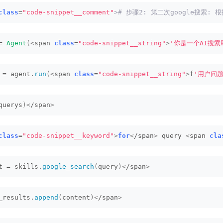
class
=
"code-snippet__comment"
># 步骤2: 第二次google搜索: 
= 
Agent
(<
span 
class
=
"code-snippet__string"
>
'你是一个AI搜索
 = agent.
run
(<
span 
class
=
"code-snippet__string"
>
f
'用户问题:
querys
)<
/span
>
class
=
"code-snippet__keyword"
>
for
<
/span
>
 query 
<
span 
cla
t = skills.
google_search
(
query
)<
/span
>
_results.
append
(
content
)<
/span
>