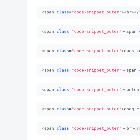
<
span 
class
=
"code-snippet_outer"
><
br
><
/
<
span 
class
=
"code-snippet_outer"
><
span 
<
span 
class
=
"code-snippet_outer"
>
questi
<
span 
class
=
"code-snippet_outer"
><
span 
<
span 
class
=
"code-snippet_outer"
>
conten
<
span 
class
=
"code-snippet_outer"
>
google
<
span 
class
=
"code-snippet_outer"
><
br
><
/