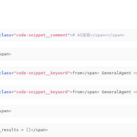
class
=
"code-snippet__comment"
># AI搜索</span></span>
span
>
class
=
"code-snippet__keyword"
>
from
<
/span
>
 GeneralAgent 
<
class
=
"code-snippet__keyword"
>
from
<
/span
>
 GeneralAgent 
<
span
>
_results = 
[]<
/span
>